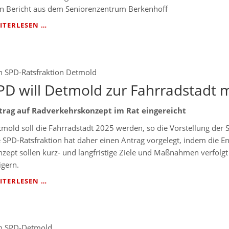
Ein Bericht aus dem Seniorenzentrum Berkenhoff
NEUE
ITERLESEN …
KIEBITZ-
AUSGABE
IST
DA
n
SPD-Ratsfraktion Detmold
PD will Detmold zur Fahrradstadt
trag auf Radverkehrskonzept im Rat eingereicht
mold soll die Fahrradstadt 2025 werden, so die Vorstellung der 
 SPD-Ratsfraktion hat daher einen Antrag vorgelegt, indem die E
zept sollen kurz- und langfristige Ziele und Maßnahmen verfolgt
igern.
SPD
ITERLESEN …
WILL
DETMOLD
ZUR
FAHRRADSTADT
n
SPD-Detmold