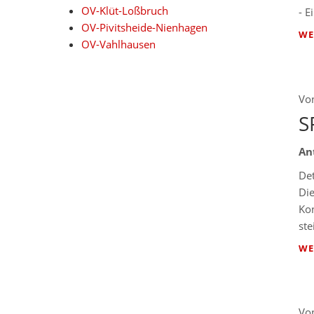
OV-Klüt-Loßbruch
- 
OV-Pivitsheide-Nienhagen
WE
OV-Vahlhausen
Vo
S
An
Det
Die
Kon
ste
WE
Vo