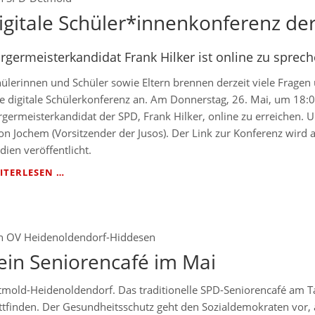
MACHEN
igitale Schüler*innenkonferenz de
rgermeisterkandidat Frank Hilker ist online zu sprec
ülerinnen und Schüler sowie Eltern brennen derzeit viele Fragen 
e digitale Schülerkonferenz an. Am Donnerstag, 26. Mai, um 18:0
germeisterkandidat der SPD, Frank Hilker, online zu erreichen. 
on Jochem (Vorsitzender der Jusos). Der Link zur Konferenz wir
ien veröffentlicht.
DIGITALE
ITERLESEN …
SCHÜLER*INNENKONFERENZ
DER
SPD
n
OV Heidenoldendorf-Hiddesen
ein Seniorencafé im Mai
tmold-Heidenoldendorf. Das traditionelle SPD-Seniorencafé am T
ttfinden. Der Gesundheitsschutz geht den Sozialdemokraten vor, 