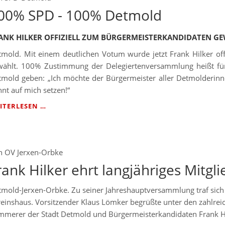
00% SPD - 100% Detmold
ANK HILKER OFFIZIELL ZUM BÜRGERMEISTERKANDIDATEN G
tmold. Mit einem deutlichen Votum wurde jetzt Frank Hilker of
wählt. 100% Zustimmung der Delegiertenversammlung heißt f
tmold geben: „Ich möchte der Bürgermeister aller Detmolderinn
nt auf mich setzen!“
100%
ITERLESEN …
SPD
-
100%
DETMOLD
n
OV Jerxen-Orbke
rank Hilker ehrt langjähriges Mitgli
mold-Jerxen-Orbke. Zu seiner Jahreshauptversammlung traf sich 
reinshaus. Vorsitzender Klaus Lömker begrüßte unter den zahlre
mmerer der Stadt Detmold und Bürgermeisterkandidaten Frank Hi