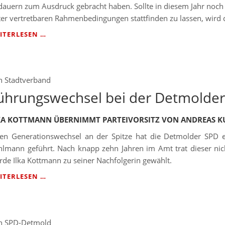
auern zum Ausdruck gebracht haben. Sollte in diesem Jahr noch 
er vertretbaren Rahmenbedingungen stattfinden zu lassen, wird
KEIN
ITERLESEN …
SENIORENCAFÉ
IM
MAI
n
Stadtverband
ührungswechsel bei der Detmolde
KA KOTTMANN ÜBERNIMMT PARTEIVORSITZ VON ANDREAS 
nen Generationswechsel an der Spitze hat die Detmolder SPD ei
hlmann geführt. Nach knapp zehn Jahren im Amt trat dieser nic
de Ilka Kottmann zu seiner Nachfolgerin gewählt.
FÜHRUNGSWECHSEL
ITERLESEN …
BEI
DER
DETMOLDER
SPD
n
SPD-Detmold