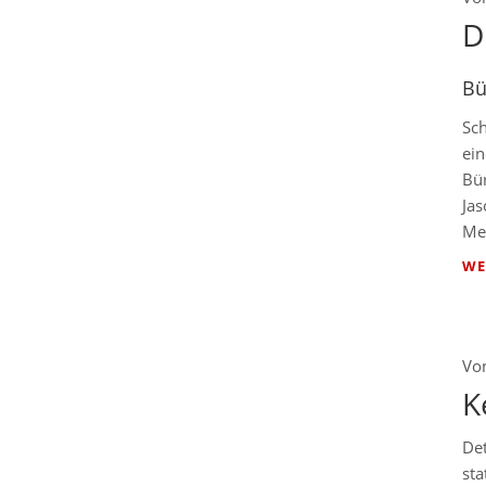
D
Bü
Sch
ein
Bür
Jas
Med
WE
Vo
K
De
sta