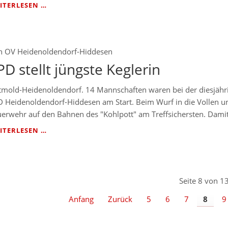
FRANK
ITERLESEN …
HILKER
EHRT
LANGJÄHRIGES
MITGLIED
n
OV Heidenoldendorf-Hiddesen
PD stellt jüngste Keglerin
tmold-Heidenoldendorf. 14 Mannschaften waren bei der diesjähr
D Heidenoldendorf-Hiddesen am Start. Beim Wurf in die Vollen u
erwehr auf den Bahnen des "Kohlpott" am Treffsichersten. Damit
SPD
ITERLESEN …
STELLT
JÜNGSTE
KEGLERIN
Seite 8 von 1
Anfang
Zurück
5
6
7
8
9