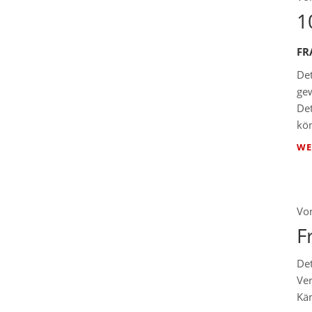
1
FR
De
ge
De
kön
WE
Vo
F
Det
Ve
Kä