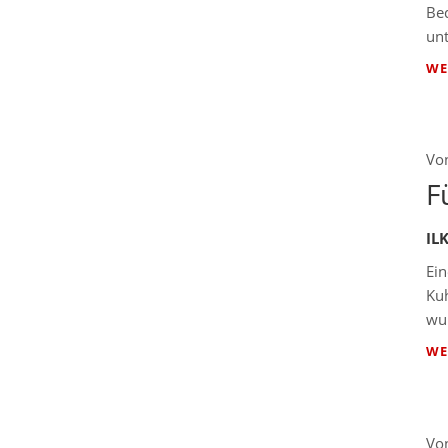
Bed
unt
WE
Vo
F
IL
Ei
Ku
wur
WE
Vo