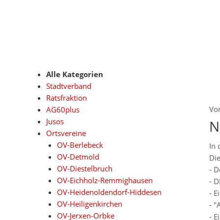
Alle Kategorien
Stadtverband
Ratsfraktion
Vo
AG60plus
Jusos
N
Ortsvereine
OV-Berlebeck
In 
OV-Detmold
Die
OV-Diestelbruch
- D
OV-Eichholz-Remmighausen
- D
OV-Heidenoldendorf-Hiddesen
- E
OV-Heiligenkirchen
- "
OV-Jerxen-Orbke
- E