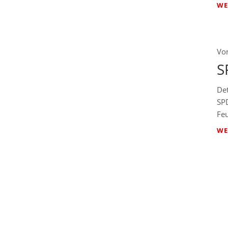
WE
Vo
S
De
SP
Feu
WE