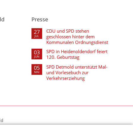
ld
Presse
CDU und SPD stehen
27
geschlossen hinter dem
JUL
Kommunalen Ordnungsdienst
SPD in Heidenoldendorf feiert
03
120. Geburtstag
JUN
SPD Detmold unterstützt Mal-
05
und Vorlesebuch zur
MAI
Verkehrserziehung
ld