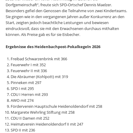
Dorfgemeinschaft“, freute sich SPD-Ortschef Dennis Maelzer.
Besonders gefiel den Genossen die Teilnahme von zwei Kinderteams.
Sie gingen wie in den vergangenen Jahren außer Konkurrenz an den
Start, zeigten jedoch beachtliche Leistungen und bewiesen
eindrucksvoll, dass sie mit den Erwachsenen durchaus mithalten
können. Als Preise gab es für sie Eisbecher.
Ergebnisse des Heidenbachpost-Pokalkegeln 2026
Freibad Schwarzenbrink mit 366
⁠Feuerwehr I mit 352
⁠Feuerwehr II mit 336
⁠Die Abräumer (Kohlpott) mit 319
⁠Pinneken mit 297
⁠SPD I mit 295
⁠CDU I Herren mit 293
⁠AWO mit 274
⁠Förderverein Hauptschule Heidenoldendorf mit 258
Margarete Wehrling Stiftung mit 258
CDU II Damen mit 252
⁠Heimatverein Heidenoldendorf II mit 247
⁠SPD II mit 236