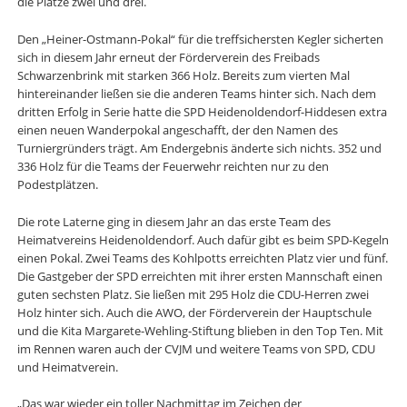
die Plätze zwei und drei.
Den „Heiner-Ostmann-Pokal“ für die treffsichersten Kegler sicherten
sich in diesem Jahr erneut der Förderverein des Freibads
Schwarzenbrink mit starken 366 Holz. Bereits zum vierten Mal
hintereinander ließen sie die anderen Teams hinter sich. Nach dem
dritten Erfolg in Serie hatte die SPD Heidenoldendorf-Hiddesen extra
einen neuen Wanderpokal angeschafft, der den Namen des
Turniergründers trägt. Am Endergebnis änderte sich nichts. 352 und
336 Holz für die Teams der Feuerwehr reichten nur zu den
Podestplätzen.
Die rote Laterne ging in diesem Jahr an das erste Team des
Heimatvereins Heidenoldendorf. Auch dafür gibt es beim SPD-Kegeln
einen Pokal. Zwei Teams des Kohlpotts erreichten Platz vier und fünf.
Die Gastgeber der SPD erreichten mit ihrer ersten Mannschaft einen
guten sechsten Platz. Sie ließen mit 295 Holz die CDU-Herren zwei
Holz hinter sich. Auch die AWO, der Förderverein der Hauptschule
und die Kita Margarete-Wehling-Stiftung blieben in den Top Ten. Mit
im Rennen waren auch der CVJM und weitere Teams von SPD, CDU
und Heimatverein.
„Das war wieder ein toller Nachmittag im Zeichen der